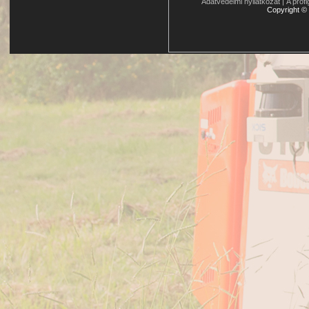
Adatvédelmi nyilatkozat
|
A profi
Copyright
©