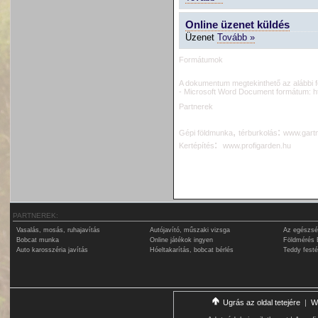
Online üzenet küldés
Üzenet
Tovább »
Formátumok
A dokumentum megtekinthető az alábbi 
- Microsoft Word Document formátum:
h
Partnerek
,
:
G
épi földmunka
térburkolás
www.gartn
:
Kertépítés
www.profigarden.hu
PARTNEREK:
Vasalás, mosás, ruhajavítás
Autójavító, műszaki vizsga
Az egészsé
Bobcat munka
Online játékok ingyen
Földmérés 
Auto karosszéria javítás
Hóeltakarítás, bobcat bérlés
Teddy fest
Ugrás az oldal tetejére
|
W