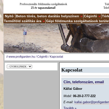
Professzionális földmunka szolgáltatások
Tul
25 év tapasztalattal!
Tele
Nyitó
Beton törés, beton darálás helyszínen
Céginfó
Tér
Termőföld szállítás ára
Gépi földmunka szolgáltatások terüle
//
www.profigarden.hu
/
Céginfó
/
Kapcsolat
Kapcsolat
Cím, telefonszám, email
Kállai Gábor
Mobil:
06-20-2-777-222
E-mail:
kallai.gabor@profigarde
Tovább »